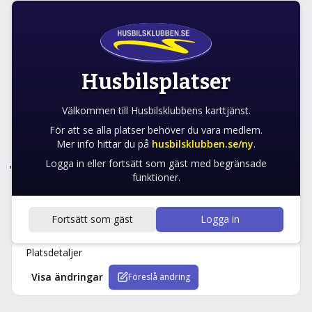
TÖMNINGSPLATS
Kapellvägen
Borgholm, Sweden
Husbilsplatser
Välkommen till Husbilsklubbens karttjänst.
Galleri
Favorit
Navigera
För att se alla platser behöver du vara medlem.
Mer info hittar du på
husbilsklubben.se/ny
.
Logga in eller fortsätt som gäst med begränsade
funktioner.
Fortsätt som gäst
Logga in
Detaljer
Karta
Närliggande
Recensioner
Ändringar
Platsdetaljer
Visa ändringar
Föreslå ändring