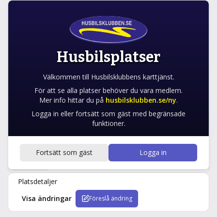
TÖMNINGSPLATS
Area di Servizio Magra Ovest
Vezzano Ligure, Italy
Husbilsplatser
TANKSTÄLLE
VID RASTPLATS
Välkommen till Husbilsklubbens karttjänst.
För att se alla platser behöver du vara medlem.
Galleri
Favorit
Navigera
Mer info hittar du på
husbilsklubben.se/ny
.
Logga in eller fortsätt som gäst med begränsade
funktioner.
Fortsätt som gäst
Logga in
Detaljer
Karta
Närliggande
Recensioner
Ändringar
Platsdetaljer
Visa ändringar
Föreslå ändring