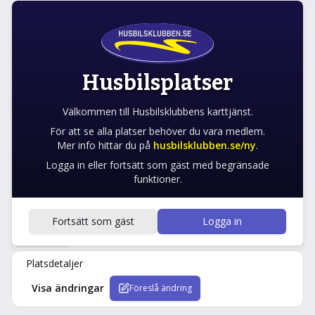
TÖMNINGSPLATS
Aire de Camping-Car Martizay
Martizay, France
Husbilsplatser
VID STÄLLPLATS
ÅRET RUNT
Välkommen till Husbilsklubbens karttjänst.
För att se alla platser behöver du vara medlem.
Galleri
Favorit
Navigera
Mer info hittar du på
husbilsklubben.se/ny
.
Logga in eller fortsätt som gäst med begränsade
funktioner.
Fortsätt som gäst
Logga in
Detaljer
Karta
Närliggande
Recensioner
Ändringar
Platsdetaljer
Visa ändringar
Föreslå ändring