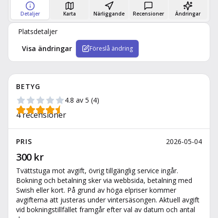
Detaljer
Karta
Närliggande
Recensioner
Ändringar
Platsdetaljer
Visa ändringar
Föreslå ändring
BETYG
4.8
av 5
(
4
)
4
recensioner
PRIS
2026-05-04
300 kr
Tvättstuga mot avgift, övrig tillgänglig service ingår.
Bokning och betalning sker via webbsida, betalning med
Swish eller kort. På grund av höga elpriser kommer
avgifterna att justeras under vintersäsongen. Aktuell avgift
vid bokningstillfället framgår efter val av datum och antal