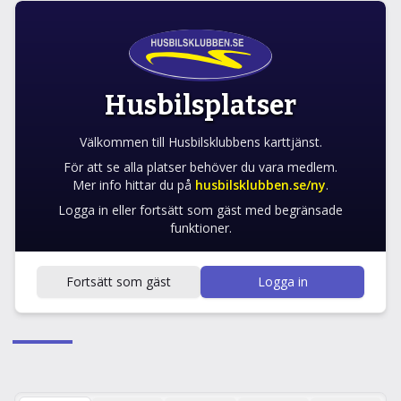
STÄLLPLATS
Skallkrokens Hamn
Haverdal, Sweden
Husbilsplatser
10 platser med förbokning, väl markerade och ca 6
Välkommen till Husbilsklubbens karttjänst.
m breda med picknickbord. In- utcheckning kl
För att se alla platser behöver du vara medlem.
13:00. Viktig info: Endast förbokning!
Mer info hittar du på
husbilsklubben.se/ny
.
Logga in eller fortsätt som gäst med begränsade
BÅTHAMN
NATURNÄRA
VIKTIG INFO
ÅRET RUNT
funktioner.
FÖRBOKNINGSBAR
HUSDJUR TILLÅTET
Galleri
Favorit
Navigera
Fortsätt som gäst
Logga in